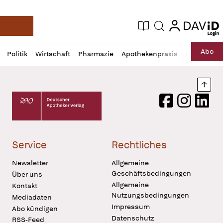
login
login
Aktuelle Ausgabe
Suche
Deutsche Apotheker Zeitung
Profil
Daz
Abo
Politik
Wirtschaft
Pharmazie
Apothekenpraxis
Recht
Sp
öffnen
Pur
Abo
öffnen
Nach
Deutscher Apotheker Verlag Logo
Facebook
Instagram
LinkedI
Service
Rechtliches
Newsletter
Allgemeine
Geschäftsbedingungen
Über uns
Allgemeine
Kontakt
Nutzungsbedingungen
Mediadaten
Impressum
Abo kündigen
Datenschutz
RSS-Feed