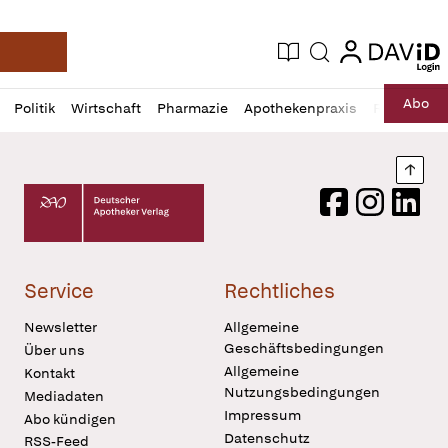
login
login
Aktuelle Ausgabe
Suche
Deutsche Apotheker Zeitung
Profil
Daz
Abo
Politik
Wirtschaft
Pharmazie
Apothekenpraxis
Recht
Sp
öffnen
Pur
Abo
öffnen
Nach
Deutscher Apotheker Verlag Logo
Facebook
Instagram
LinkedI
Service
Rechtliches
Newsletter
Allgemeine
Geschäftsbedingungen
Über uns
Allgemeine
Kontakt
Nutzungsbedingungen
Mediadaten
Impressum
Abo kündigen
Datenschutz
RSS-Feed