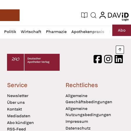
login
login
Aktuelle Ausgabe
Suche
Deutsche Apotheker Zeitung
Profil
Daz
Abo
Politik
Wirtschaft
Pharmazie
Apothekenpraxis
Recht
Sp
öffnen
Pur
Abo
öffnen
Nach
Deutscher Apotheker Verlag Logo
Facebook
Instagram
LinkedI
Service
Rechtliches
Newsletter
Allgemeine
Geschäftsbedingungen
Über uns
Allgemeine
Kontakt
Nutzungsbedingungen
Mediadaten
Impressum
Abo kündigen
Datenschutz
RSS-Feed