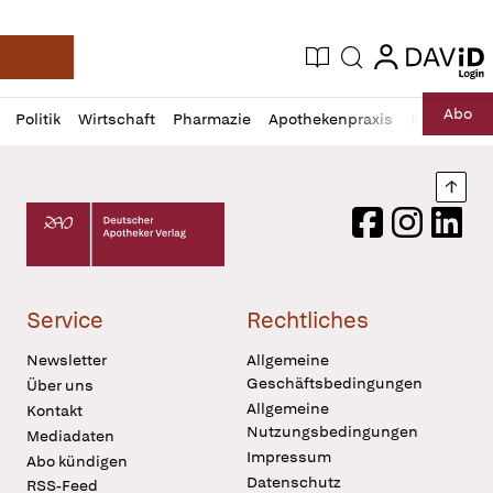
login
login
Aktuelle Ausgabe
Suche
Deutsche Apotheker Zeitung
Profil
Daz
Abo
Politik
Wirtschaft
Pharmazie
Apothekenpraxis
Recht
Sp
öffnen
Pur
Abo
öffnen
Nach
Deutscher Apotheker Verlag Logo
Facebook
Instagram
LinkedI
Service
Rechtliches
Newsletter
Allgemeine
Geschäftsbedingungen
Über uns
Allgemeine
Kontakt
Nutzungsbedingungen
Mediadaten
Impressum
Abo kündigen
Datenschutz
RSS-Feed