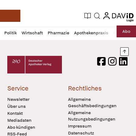
login
login
Aktuelle Ausgabe
Suche
Deutsche Apotheker Zeitung
Profil
Daz
Abo
Politik
Wirtschaft
Pharmazie
Apothekenpraxis
Recht
Sp
öffnen
Pur
Abo
öffnen
Nach
Deutscher Apotheker Verlag Logo
Facebook
Instagram
LinkedI
Service
Rechtliches
Newsletter
Allgemeine
Geschäftsbedingungen
Über uns
Allgemeine
Kontakt
Nutzungsbedingungen
Mediadaten
Impressum
Abo kündigen
Datenschutz
RSS-Feed