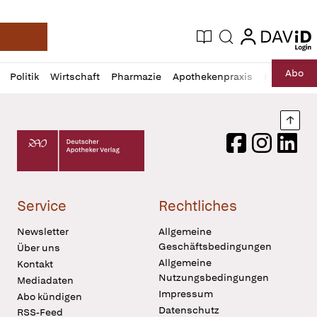
login
login
Aktuelle Ausgabe
Suche
Deutsche Apotheker Zeitung
Profil
Daz
Abo
Politik
Wirtschaft
Pharmazie
Apothekenpraxis
Recht
Sp
öffnen
Pur
Abo
öffnen
Nach
Deutscher Apotheker Verlag Logo
Facebook
Instagram
LinkedI
Service
Rechtliches
Newsletter
Allgemeine
Geschäftsbedingungen
Über uns
Allgemeine
Kontakt
Nutzungsbedingungen
Mediadaten
Impressum
Abo kündigen
Datenschutz
RSS-Feed