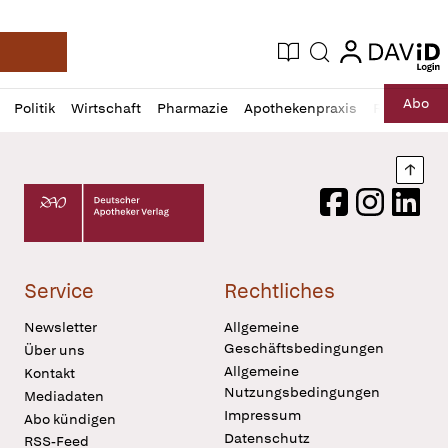
login
login
Aktuelle Ausgabe
Suche
Deutsche Apotheker Zeitung
Profil
Daz
Abo
Politik
Wirtschaft
Pharmazie
Apothekenpraxis
Recht
Sp
öffnen
Pur
Abo
öffnen
Nach
Deutscher Apotheker Verlag Logo
Facebook
Instagram
LinkedI
Service
Rechtliches
Newsletter
Allgemeine
Geschäftsbedingungen
Über uns
Allgemeine
Kontakt
Nutzungsbedingungen
Mediadaten
Impressum
Abo kündigen
Datenschutz
RSS-Feed