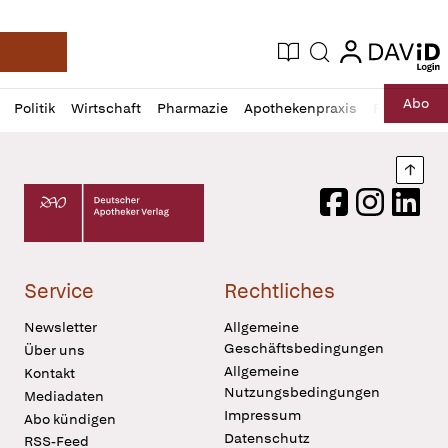
login
login
Aktuelle Ausgabe
Suche
Deutsche Apotheker Zeitung
Profil
Daz
Abo
Politik
Wirtschaft
Pharmazie
Apothekenpraxis
Recht
Sp
öffnen
Pur
Abo
öffnen
Nach
Deutscher Apotheker Verlag Logo
Facebook
Instagram
LinkedI
Service
Rechtliches
Newsletter
Allgemeine
Geschäftsbedingungen
Über uns
Allgemeine
Kontakt
Nutzungsbedingungen
Mediadaten
Impressum
Abo kündigen
Datenschutz
RSS-Feed