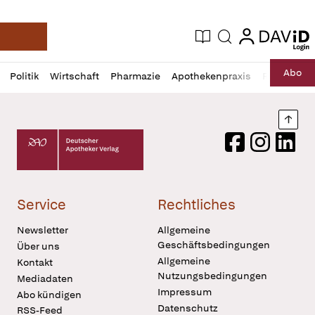
login
login
Aktuelle Ausgabe
Suche
Deutsche Apotheker Zeitung
Profil
Daz
Abo
Politik
Wirtschaft
Pharmazie
Apothekenpraxis
Recht
Sp
öffnen
Pur
Abo
öffnen
Nach
Deutscher Apotheker Verlag Logo
Facebook
Instagram
LinkedI
Service
Rechtliches
Newsletter
Allgemeine
Geschäftsbedingungen
Über uns
Allgemeine
Kontakt
Nutzungsbedingungen
Mediadaten
Impressum
Abo kündigen
Datenschutz
RSS-Feed