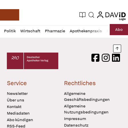
login
login
Aktuelle Ausgabe
Suche
Deutsche Apotheker Zeitung
Profil
Daz
Abo
Politik
Wirtschaft
Pharmazie
Apothekenpraxis
Recht
Sp
öffnen
Pur
Abo
öffnen
Nach
Deutscher Apotheker Verlag Logo
Facebook
Instagram
LinkedI
Service
Rechtliches
Newsletter
Allgemeine
Geschäftsbedingungen
Über uns
Allgemeine
Kontakt
Nutzungsbedingungen
Mediadaten
Impressum
Abo kündigen
Datenschutz
RSS-Feed