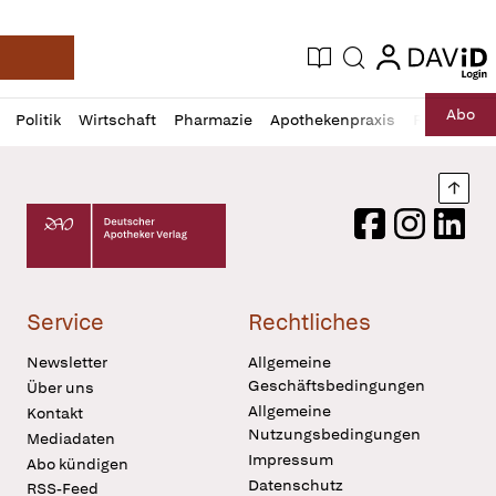
login
login
Aktuelle Ausgabe
Suche
Deutsche Apotheker Zeitung
Profil
Daz
Abo
Politik
Wirtschaft
Pharmazie
Apothekenpraxis
Recht
Sp
öffnen
Pur
Abo
öffnen
Nach
Deutscher Apotheker Verlag Logo
Facebook
Instagram
LinkedI
Service
Rechtliches
Newsletter
Allgemeine
Geschäftsbedingungen
Über uns
Allgemeine
Kontakt
Nutzungsbedingungen
Mediadaten
Impressum
Abo kündigen
Datenschutz
RSS-Feed