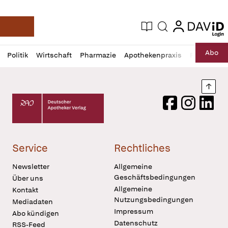
login
login
Aktuelle Ausgabe
Suche
Deutsche Apotheker Zeitung
Profil
Daz
Abo
Politik
Wirtschaft
Pharmazie
Apothekenpraxis
Recht
Sp
öffnen
Pur
Abo
öffnen
Nach
Deutscher Apotheker Verlag Logo
Facebook
Instagram
LinkedI
Service
Rechtliches
Newsletter
Allgemeine
Geschäftsbedingungen
Über uns
Allgemeine
Kontakt
Nutzungsbedingungen
Mediadaten
Impressum
Abo kündigen
Datenschutz
RSS-Feed