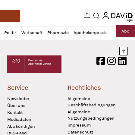
login
login
Aktuelle Ausgabe
Suche
Deutsche Apotheker Zeitung
Profil
Daz
Abo
Politik
Wirtschaft
Pharmazie
Apothekenpraxis
Recht
Sp
öffnen
Pur
Abo
öffnen
Nach
Deutscher Apotheker Verlag Logo
Facebook
Instagram
LinkedI
Service
Rechtliches
Newsletter
Allgemeine
Geschäftsbedingungen
Über uns
Allgemeine
Kontakt
Nutzungsbedingungen
Mediadaten
Impressum
Abo kündigen
Datenschutz
RSS-Feed