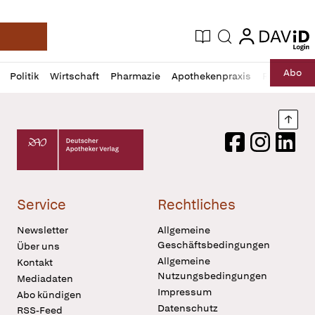
login
login
Aktuelle Ausgabe
Suche
Deutsche Apotheker Zeitung
Profil
Daz
Abo
Politik
Wirtschaft
Pharmazie
Apothekenpraxis
Recht
Sp
öffnen
Pur
Abo
öffnen
Nach
Deutscher Apotheker Verlag Logo
Facebook
Instagram
LinkedI
Service
Rechtliches
Newsletter
Allgemeine
Geschäftsbedingungen
Über uns
Allgemeine
Kontakt
Nutzungsbedingungen
Mediadaten
Impressum
Abo kündigen
Datenschutz
RSS-Feed