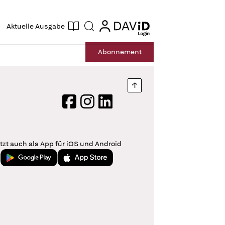
ogin
login
Aktuelle Ausgabe
Suche
Abo
nnement
Nach oben springen
Facebook
Instagram
LinkedIn
tzt auch als App für iOS und Android
Jetzt bei Google Play
Laden im App Store