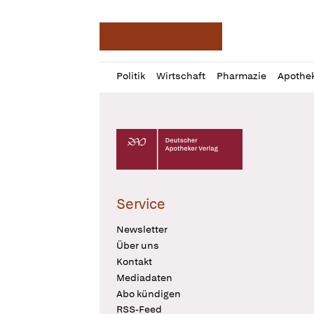
Deutsche Apotheker Ze
Profil
Daz
Politik
Wirtschaft
Pharmazie
Apothe
öffnen
Pur
Abo
öffnen
Deutscher Apotheker Verlag Logo
Service
Newsletter
Über uns
Kontakt
Mediadaten
Abo kündigen
RSS-Feed