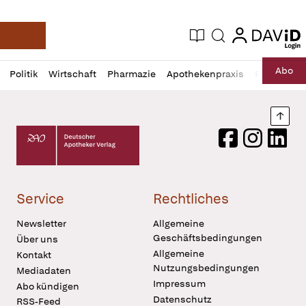
login
login
Aktuelle Ausgabe
Suche
Deutsche Apotheker Zeitung
Profil
Daz
Abo
Politik
Wirtschaft
Pharmazie
Apothekenpraxis
Recht
Sp
öffnen
Pur
Abo
öffnen
Nach
Deutscher Apotheker Verlag Logo
Facebook
Instagram
LinkedI
Service
Rechtliches
Newsletter
Allgemeine
Geschäftsbedingungen
Über uns
Allgemeine
Kontakt
Nutzungsbedingungen
Mediadaten
Impressum
Abo kündigen
Datenschutz
RSS-Feed