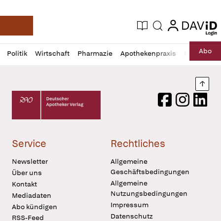
login
login
Aktuelle Ausgabe
Suche
Deutsche Apotheker Zeitung
Profil
Daz
Abo
Politik
Wirtschaft
Pharmazie
Apothekenpraxis
Recht
Sp
öffnen
Pur
Abo
öffnen
Nach
Deutscher Apotheker Verlag Logo
Facebook
Instagram
LinkedI
Service
Rechtliches
Newsletter
Allgemeine
Geschäftsbedingungen
Über uns
Allgemeine
Kontakt
Nutzungsbedingungen
Mediadaten
Impressum
Abo kündigen
Datenschutz
RSS-Feed