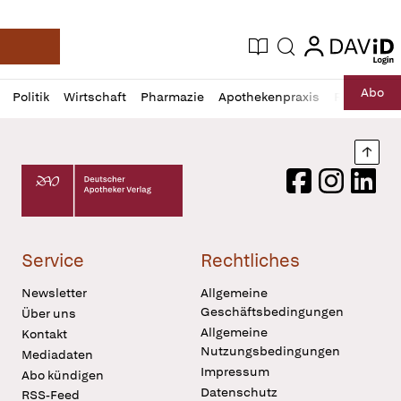
login
login
Aktuelle Ausgabe
Suche
Deutsche Apotheker Zeitung
Profil
Daz
Abo
Politik
Wirtschaft
Pharmazie
Apothekenpraxis
Recht
Sp
öffnen
Pur
Abo
öffnen
Nach
Deutscher Apotheker Verlag Logo
Facebook
Instagram
LinkedI
Service
Rechtliches
Newsletter
Allgemeine
Geschäftsbedingungen
Über uns
Allgemeine
Kontakt
Nutzungsbedingungen
Mediadaten
Impressum
Abo kündigen
Datenschutz
RSS-Feed