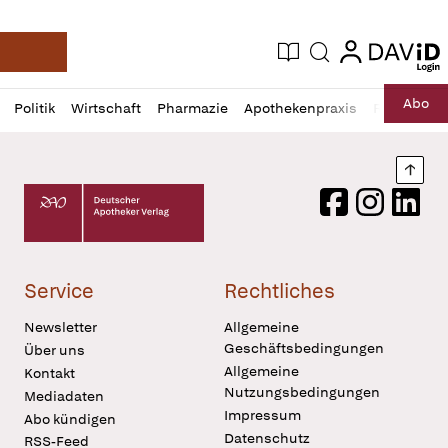
login
login
Aktuelle Ausgabe
Suche
Deutsche Apotheker Zeitung
Profil
Daz
Abo
Politik
Wirtschaft
Pharmazie
Apothekenpraxis
Recht
Sp
öffnen
Pur
Abo
öffnen
Nach
Deutscher Apotheker Verlag Logo
Facebook
Instagram
LinkedI
Service
Rechtliches
Newsletter
Allgemeine
Geschäftsbedingungen
Über uns
Allgemeine
Kontakt
Nutzungsbedingungen
Mediadaten
Impressum
Abo kündigen
Datenschutz
RSS-Feed