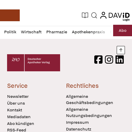
login
login
Aktuelle Ausgabe
Suche
Deutsche Apotheker Zeitung
Profil
Daz
Abo
Politik
Wirtschaft
Pharmazie
Apothekenpraxis
Recht
Sp
öffnen
Pur
Abo
öffnen
Nach
Deutscher Apotheker Verlag Logo
Facebook
Instagram
LinkedI
Service
Rechtliches
Newsletter
Allgemeine
Geschäftsbedingungen
Über uns
Allgemeine
Kontakt
Nutzungsbedingungen
Mediadaten
Impressum
Abo kündigen
Datenschutz
RSS-Feed