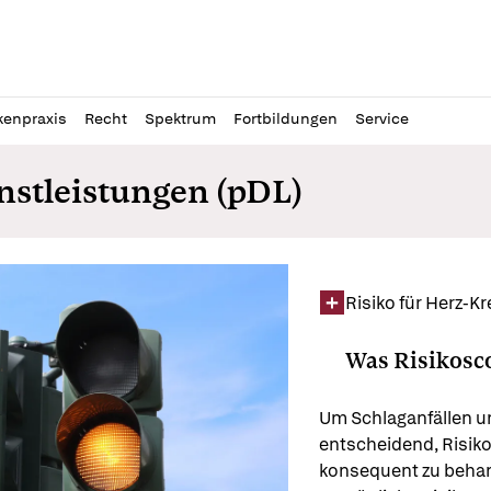
l
itung
kenpraxis
Recht
Spektrum
Fortbildungen
Service
nstleistungen (pDL)
Risiko für Herz-K
Was Risikosco
Um Schlaganfällen un
entscheidend, Risiko
konsequent zu behand