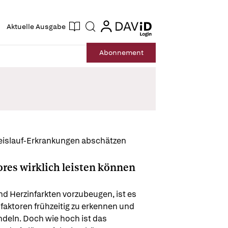
ogin
login
Aktuelle Ausgabe
Suche
Abo
nnement
reislauf-Erkrankungen abschätzen
res wirklich leisten können
d Herzinfarkten vorzubeugen, ist es 
faktoren frühzeitig zu erkennen und 
eln. Doch wie hoch ist das 