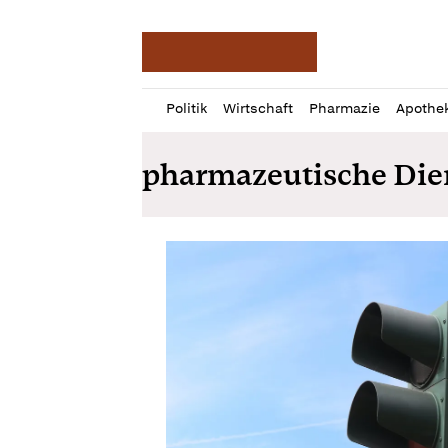
Deutsche Apotheker Ze
Profil
Daz
Politik
Wirtschaft
Pharmazie
Apothe
öffnen
Pur
Abo
pharmazeutische Die
öffnen