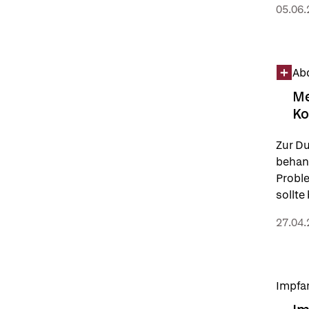
05.06.
Abd
Me
Ko
Zur Du
behand
Probl
sollte
27.04.
Impfa