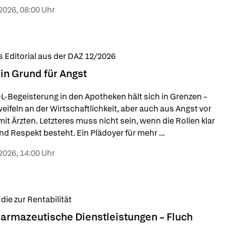
scribing-Programm an sechs Pflegeheimen ausgewertet, 
2026, 08:00 Uhr
auszufinden, was Pflegepersonal, Ärztinnen und 
ekern die Umsetzung leicht oder schwer machte.
 Editorial aus der DAZ 12/2026
in Grund für Angst
L-Begeisterung in den Apotheken hält sich in Grenzen – 
eifeln an der Wirtschaftlichkeit, aber auch aus Angst vor 
mit Ärzten. Letzteres muss nicht sein, wenn die Rollen klar 
nd Respekt besteht. Ein Plädoyer für mehr 
tbewusstsein von DAZ-Chefredakteur Benjamin 
2026, 14:00 Uhr
nger.
die zur Rentabilität
armazeutische Dienstleistungen – Fluch