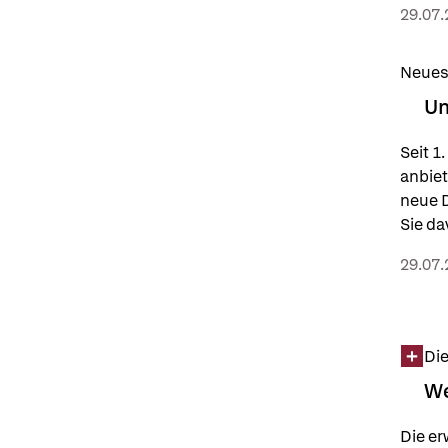
29.07.
Neues
Um
Seit 1
anbiet
neue D
Sie da
29.07.
Die
We
Die er