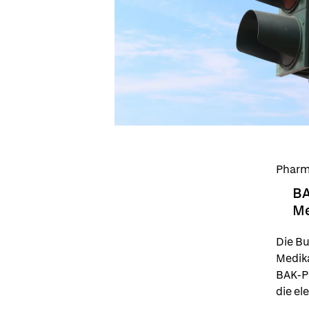
Pharma
BA
Me
Die Bu
Medik
BAK-Pr
die el
Vorsch