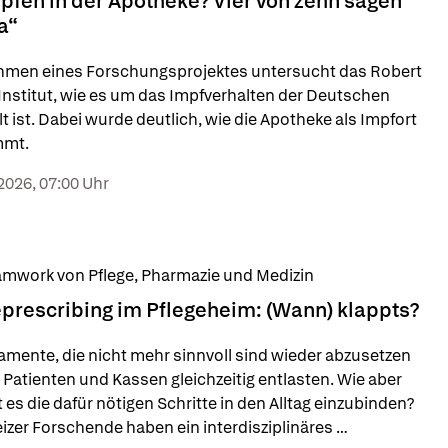
pfen in der Apotheke? Vier von zehn sagen
a“
hmen eines Forschungsprojektes untersucht das Robert 
nstitut, wie es um das Impfverhalten der Deutschen 
lt ist. Dabei wurde deutlich, wie die Apotheke als Impfort 
mmt.
2026, 07:00 Uhr
amwork von Pflege, Pharmazie und Medizin
prescribing im Pflegeheim: (Wann) klappts?
mente, die nicht mehr sinnvoll sind wieder abzusetzen 
Patienten und Kassen gleichzeitig entlasten. Wie aber 
t es die dafür nötigen Schritte in den Alltag einzubinden? 
zer Forschende haben ein interdisziplinäres 