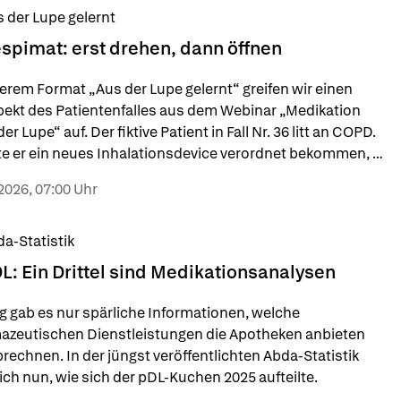
 der Lupe gelernt
spimat: erst drehen, dann öffnen
erem Format „Aus der Lupe gelernt“ greifen wir einen 
pekt des Patientenfalles aus dem Webinar „Medikation 
er Lupe“ auf. Der fiktive Patient in Fall Nr. 36 litt an COPD. 
te er ein neues Inhalationsdevice verordnet bekommen, 
die Handhabung bereitete ihm Probleme.
2026, 07:00 Uhr
a-Statistik
L: Ein Drittel sind Medikationsanalysen
g gab es nur spärliche Informationen, welche 
zeutischen Dienstleistungen die Apotheken anbieten 
rechnen. In der jüngst veröffentlichten Abda-Statistik 
sich nun, wie sich der pDL-Kuchen 2025 aufteilte.