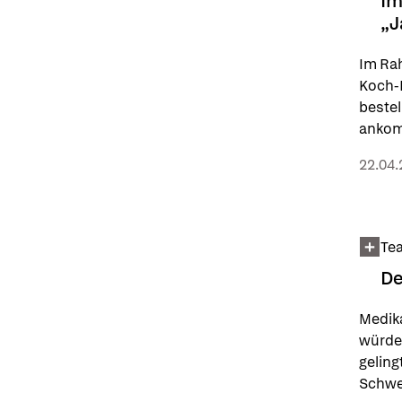
Im
„J
Im Ra
Koch-I
bestel
anko
22.04.
Te
De
Medika
würde 
geling
Schwei