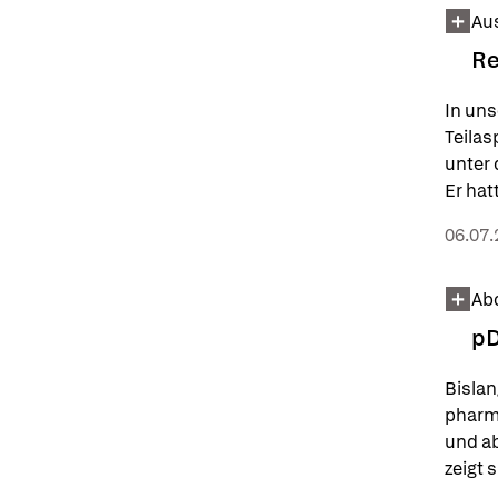
Aus
Re
In uns
Teilas
unter d
Er hat
doch 
06.07.
Abd
pD
Bislan
pharma
und ab
zeigt 