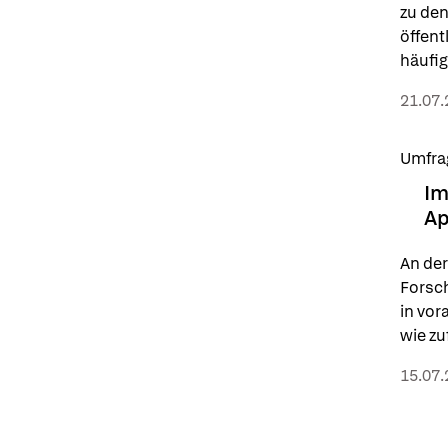
zu den
öffent
häufig
infrag
21.07.
Umfra
Im
Ap
An der
Forsch
in vor
wie zu
Apoth
15.07.