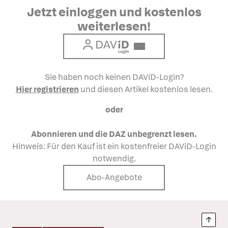
Jetzt einloggen und kostenlos
weiterlesen!
Login
Sie haben noch keinen DAViD-Login?
Hier registrieren
und diesen Artikel kostenlos lesen.
oder
Abonnieren und die DAZ unbegrenzt lesen.
Hinweis: Für den Kauf ist ein kostenfreier DAViD-Login
notwendig.
Abo-Angebote
Nach