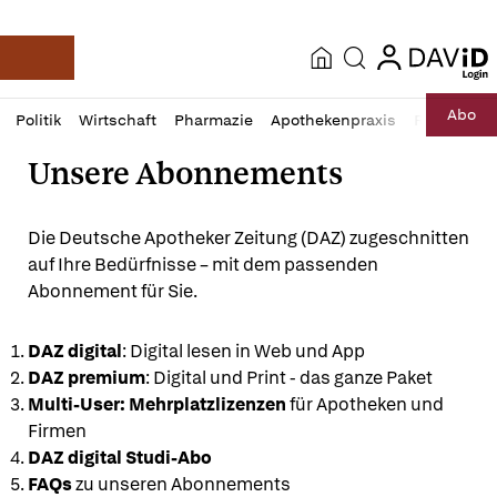
login
login
News
Suche
Deutsche Apotheker Zeitung
Profil
Daz
Abo
Politik
Wirtschaft
Pharmazie
Apothekenpraxis
Recht
Sp
öffnen
Pur
Abo
Unsere Abonnements
öffnen
Die Deutsche Apotheker Zeitung (DAZ) zugeschnitten
auf Ihre Bedürfnisse – mit dem passenden
Abonnement für Sie.
DAZ digital
: Digital lesen in Web und App
DAZ premium
: Digital und Print - das ganze Paket
Multi-User: Mehrplatzlizenzen
für Apotheken und
Firmen
DAZ digital Studi-Abo
FAQs
zu unseren Abonnements