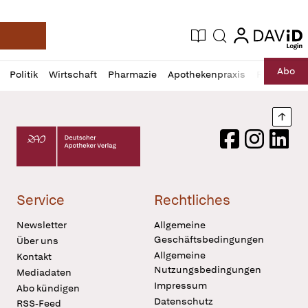
login
login
Aktuelle Ausgabe
Suche
Deutsche Apotheker Zeitung
Profil
Daz
Abo
Politik
Wirtschaft
Pharmazie
Apothekenpraxis
Recht
Sp
öffnen
Pur
Abo
öffnen
Nach
Deutscher Apotheker Verlag Logo
Facebook
Instagram
LinkedI
Service
Rechtliches
Newsletter
Allgemeine
Geschäftsbedingungen
Über uns
Allgemeine
Kontakt
Nutzungsbedingungen
Mediadaten
Impressum
Abo kündigen
Datenschutz
RSS-Feed