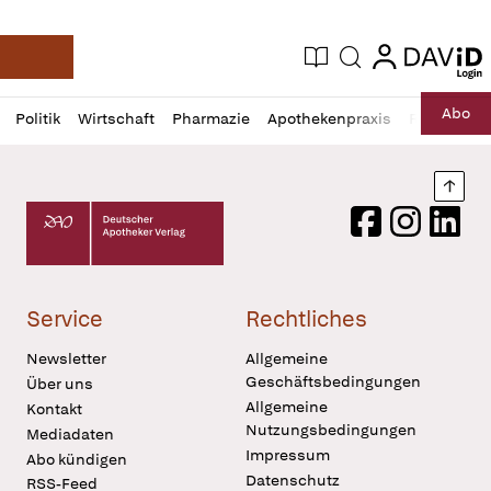
login
login
Aktuelle Ausgabe
Suche
Deutsche Apotheker Zeitung
Profil
Daz
Abo
Politik
Wirtschaft
Pharmazie
Apothekenpraxis
Recht
Sp
öffnen
Pur
Abo
öffnen
Nach
Deutscher Apotheker Verlag Logo
Facebook
Instagram
LinkedI
Service
Rechtliches
Newsletter
Allgemeine
Geschäftsbedingungen
Über uns
Allgemeine
Kontakt
Nutzungsbedingungen
Mediadaten
Impressum
Abo kündigen
Datenschutz
RSS-Feed