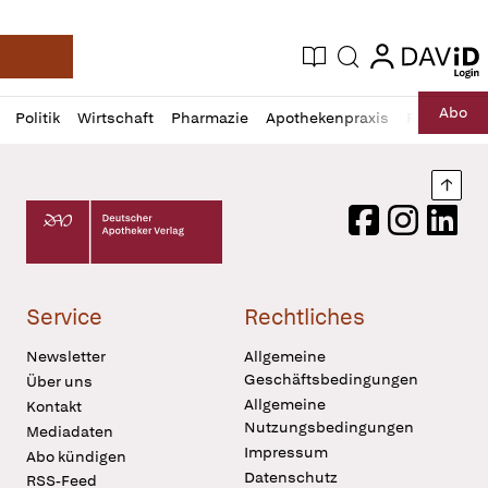
login
login
Aktuelle Ausgabe
Suche
Deutsche Apotheker Zeitung
Profil
Daz
Abo
Politik
Wirtschaft
Pharmazie
Apothekenpraxis
Recht
Sp
öffnen
Pur
Abo
öffnen
Nach
Deutscher Apotheker Verlag Logo
Facebook
Instagram
LinkedI
Service
Rechtliches
Newsletter
Allgemeine
Geschäftsbedingungen
Über uns
Allgemeine
Kontakt
Nutzungsbedingungen
Mediadaten
Impressum
Abo kündigen
Datenschutz
RSS-Feed