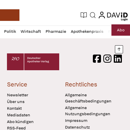
login
login
Aktuelle Ausgabe
Suche
Deutsche Apotheker Zeitung
Profil
Daz
Abo
Politik
Wirtschaft
Pharmazie
Apothekenpraxis
Recht
Sp
öffnen
Pur
Abo
öffnen
Nach
Deutscher Apotheker Verlag Logo
Facebook
Instagram
LinkedI
Service
Rechtliches
Newsletter
Allgemeine
Geschäftsbedingungen
Über uns
Allgemeine
Kontakt
Nutzungsbedingungen
Mediadaten
Impressum
Abo kündigen
Datenschutz
RSS-Feed