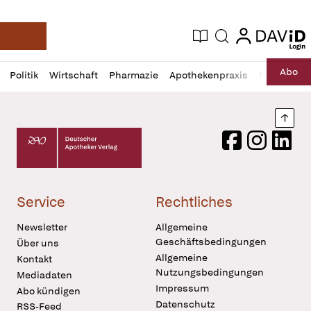
login
login
Aktuelle Ausgabe
Suche
Deutsche Apotheker Zeitung
Profil
Daz
Abo
Politik
Wirtschaft
Pharmazie
Apothekenpraxis
Recht
Sp
öffnen
Pur
Abo
öffnen
Nach
Deutscher Apotheker Verlag Logo
Facebook
Instagram
LinkedI
Service
Rechtliches
Newsletter
Allgemeine
Geschäftsbedingungen
Über uns
Allgemeine
Kontakt
Nutzungsbedingungen
Mediadaten
Impressum
Abo kündigen
Datenschutz
RSS-Feed