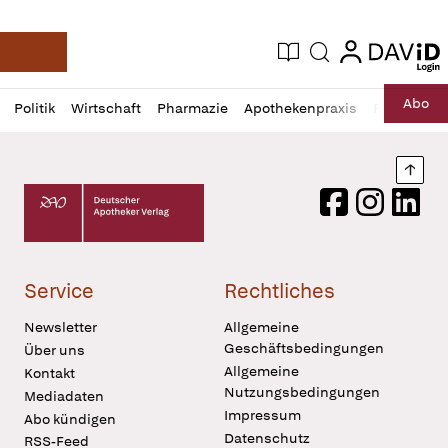
login
login
Aktuelle Ausgabe
Suche
Deutsche Apotheker Zeitung
Profil
Daz
Abo
Politik
Wirtschaft
Pharmazie
Apothekenpraxis
Recht
Sp
öffnen
Pur
Abo
öffnen
Nach
Deutscher Apotheker Verlag Logo
Facebook
Instagram
LinkedI
Service
Rechtliches
Newsletter
Allgemeine
Geschäftsbedingungen
Über uns
Allgemeine
Kontakt
Nutzungsbedingungen
Mediadaten
Impressum
Abo kündigen
Datenschutz
RSS-Feed