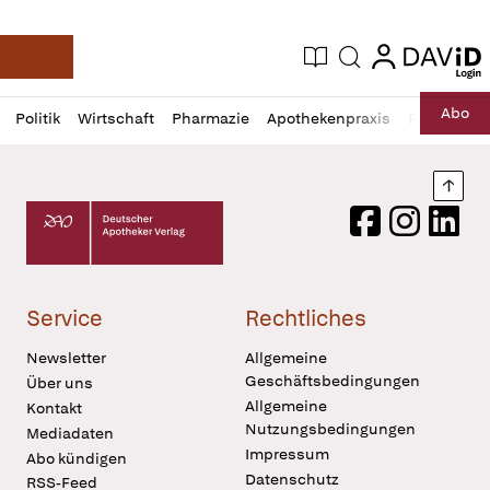
login
login
Aktuelle Ausgabe
Suche
Deutsche Apotheker Zeitung
Profil
Daz
Abo
Politik
Wirtschaft
Pharmazie
Apothekenpraxis
Recht
Sp
öffnen
Pur
Abo
öffnen
Nach
Deutscher Apotheker Verlag Logo
Facebook
Instagram
LinkedI
Service
Rechtliches
Newsletter
Allgemeine
Geschäftsbedingungen
Über uns
Allgemeine
Kontakt
Nutzungsbedingungen
Mediadaten
Impressum
Abo kündigen
Datenschutz
RSS-Feed