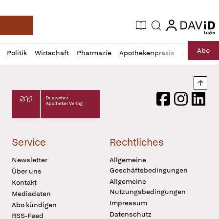
login
login
Aktuelle Ausgabe
Suche
Deutsche Apotheker Zeitung
Profil
Daz
Abo
Politik
Wirtschaft
Pharmazie
Apothekenpraxis
Recht
Sp
öffnen
Pur
Abo
öffnen
Nach
Deutscher Apotheker Verlag Logo
Facebook
Instagram
LinkedI
Service
Rechtliches
Newsletter
Allgemeine
Geschäftsbedingungen
Über uns
Allgemeine
Kontakt
Nutzungsbedingungen
Mediadaten
Impressum
Abo kündigen
Datenschutz
RSS-Feed