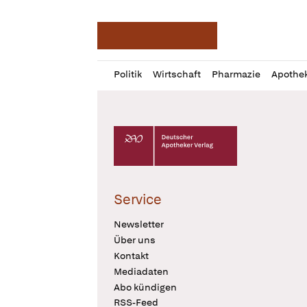
Deutsche Apotheker Ze
Profil
Daz
Politik
Wirtschaft
Pharmazie
Apothe
öffnen
Pur
Abo
öffnen
Deutscher Apotheker Verlag Logo
Service
Newsletter
Über uns
Kontakt
Mediadaten
Abo kündigen
RSS-Feed