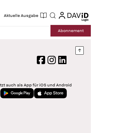
ogin
login
Aktuelle Ausgabe
Suche
Abo
nnement
Nach oben springen
Facebook
Instagram
LinkedIn
tzt auch als App für iOS und Android
Jetzt bei Google Play
Laden im App Store