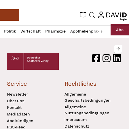
login
login
Aktuelle Ausgabe
Suche
Deutsche Apotheker Zeitung
Profil
Daz
Abo
Politik
Wirtschaft
Pharmazie
Apothekenpraxis
Recht
Sp
öffnen
Pur
Abo
öffnen
Nach
Deutscher Apotheker Verlag Logo
Facebook
Instagram
LinkedI
Service
Rechtliches
Newsletter
Allgemeine
Geschäftsbedingungen
Über uns
Allgemeine
Kontakt
Nutzungsbedingungen
Mediadaten
Impressum
Abo kündigen
Datenschutz
RSS-Feed