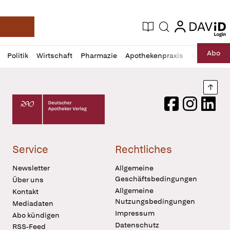
login
login
Aktuelle Ausgabe
Suche
Deutsche Apotheker Zeitung
Profil
Daz
Abo
Politik
Wirtschaft
Pharmazie
Apothekenpraxis
Recht
Sp
öffnen
Pur
Abo
öffnen
Nach
Deutscher Apotheker Verlag Logo
Facebook
Instagram
LinkedI
Service
Rechtliches
Newsletter
Allgemeine
Geschäftsbedingungen
Über uns
Allgemeine
Kontakt
Nutzungsbedingungen
Mediadaten
Impressum
Abo kündigen
Datenschutz
RSS-Feed