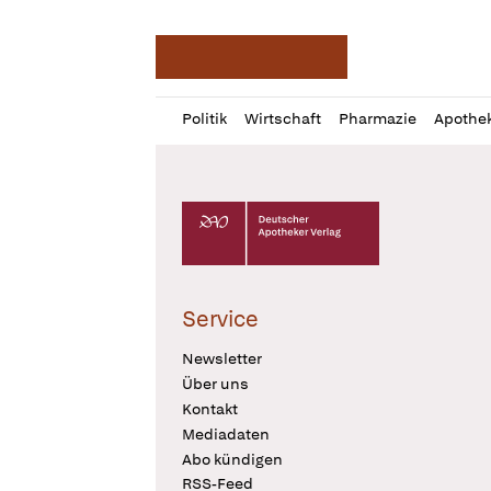
Deutsche Apotheker Ze
Profil
Daz
Politik
Wirtschaft
Pharmazie
Apothe
öffnen
Pur
Abo
öffnen
Deutscher Apotheker Verlag Logo
Service
Newsletter
Über uns
Kontakt
Mediadaten
Abo kündigen
RSS-Feed