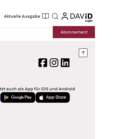
ogin
login
Aktuelle Ausgabe
Suche
Abo
nnement
Nach oben springen
Facebook
Instagram
LinkedIn
tzt auch als App für iOS und Android
Jetzt bei Google Play
Laden im App Store