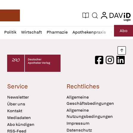
login
login
Aktuelle Ausgabe
Suche
Deutsche Apotheker Zeitung
Profil
Daz
Abo
Politik
Wirtschaft
Pharmazie
Apothekenpraxis
Recht
Sp
öffnen
Pur
Abo
öffnen
Nach
Deutscher Apotheker Verlag Logo
Facebook
Instagram
LinkedI
Service
Rechtliches
Newsletter
Allgemeine
Geschäftsbedingungen
Über uns
Allgemeine
Kontakt
Nutzungsbedingungen
Mediadaten
Impressum
Abo kündigen
Datenschutz
RSS-Feed