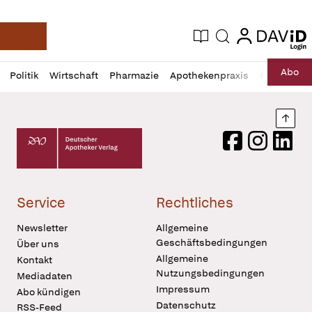
login
login
Aktuelle Ausgabe
Suche
Deutsche Apotheker Zeitung
Profil
Daz
Abo
Politik
Wirtschaft
Pharmazie
Apothekenpraxis
Recht
Sp
öffnen
Pur
Abo
öffnen
Nach
Deutscher Apotheker Verlag Logo
Facebook
Instagram
LinkedI
Service
Rechtliches
Newsletter
Allgemeine
Geschäftsbedingungen
Über uns
Allgemeine
Kontakt
Nutzungsbedingungen
Mediadaten
Impressum
Abo kündigen
Datenschutz
RSS-Feed