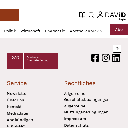
login
login
Aktuelle Ausgabe
Suche
Deutsche Apotheker Zeitung
Profil
Daz
Abo
Politik
Wirtschaft
Pharmazie
Apothekenpraxis
Recht
Sp
öffnen
Pur
Abo
öffnen
Nach
Deutscher Apotheker Verlag Logo
Facebook
Instagram
LinkedI
Service
Rechtliches
Newsletter
Allgemeine
Geschäftsbedingungen
Über uns
Allgemeine
Kontakt
Nutzungsbedingungen
Mediadaten
Impressum
Abo kündigen
Datenschutz
RSS-Feed