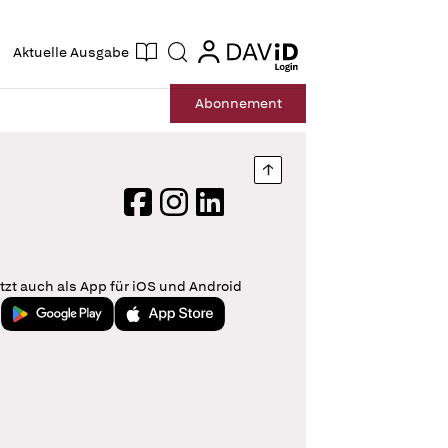
ogin
login
Aktuelle Ausgabe
Suche
Abo
nnement
Nach oben springen
Facebook
Instagram
LinkedIn
tzt auch als App für iOS und Android
Jetzt bei Google Play
Laden im App Store