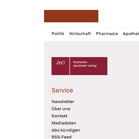
Deutsche Apotheker Ze
Profil
Daz
Politik
Wirtschaft
Pharmazie
Apothe
öffnen
Pur
Abo
öffnen
Deutscher Apotheker Verlag Logo
Service
Newsletter
Über uns
Kontakt
Mediadaten
Abo kündigen
RSS-Feed