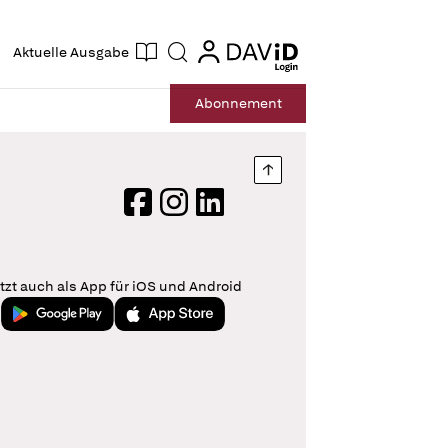
ogin
login
Aktuelle Ausgabe
Suche
Abo
nnement
Nach oben springen
Facebook
Instagram
LinkedIn
tzt auch als App für iOS und Android
Jetzt bei Google Play
Laden im App Store