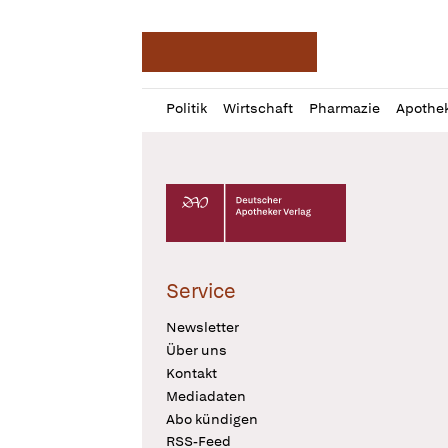
Deutsche Apotheker Ze
Profil
Daz
Politik
Wirtschaft
Pharmazie
Apothe
öffnen
Pur
Abo
öffnen
Deutscher Apotheker Verlag Logo
Service
Newsletter
Über uns
Kontakt
Mediadaten
Abo kündigen
RSS-Feed