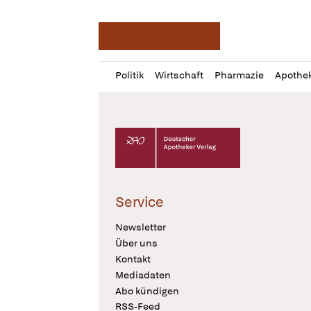
Deutsche Apotheker Ze
Profil
Daz
Politik
Wirtschaft
Pharmazie
Apothe
öffnen
Pur
Abo
öffnen
Deutscher Apotheker Verlag Logo
Service
Newsletter
Über uns
Kontakt
Mediadaten
Abo kündigen
RSS-Feed