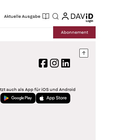
ogin
login
Aktuelle Ausgabe
Suche
Abo
nnement
Nach oben springen
Facebook
Instagram
LinkedIn
tzt auch als App für iOS und Android
Jetzt bei Google Play
Laden im App Store