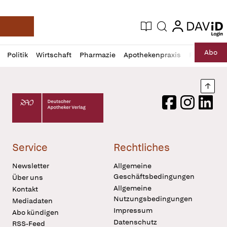
login
login
Aktuelle Ausgabe
Suche
Deutsche Apotheker Zeitung
Profil
Daz
Abo
Politik
Wirtschaft
Pharmazie
Apothekenpraxis
Recht
Sp
öffnen
Pur
Abo
öffnen
Nach
Deutscher Apotheker Verlag Logo
Facebook
Instagram
LinkedI
Service
Rechtliches
Newsletter
Allgemeine
Geschäftsbedingungen
Über uns
Allgemeine
Kontakt
Nutzungsbedingungen
Mediadaten
Impressum
Abo kündigen
Datenschutz
RSS-Feed