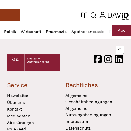
login
login
Aktuelle Ausgabe
Suche
Deutsche Apotheker Zeitung
Profil
Daz
Abo
Politik
Wirtschaft
Pharmazie
Apothekenpraxis
Recht
Sp
öffnen
Pur
Abo
öffnen
Nach
Deutscher Apotheker Verlag Logo
Facebook
Instagram
LinkedI
Service
Rechtliches
Newsletter
Allgemeine
Geschäftsbedingungen
Über uns
Allgemeine
Kontakt
Nutzungsbedingungen
Mediadaten
Impressum
Abo kündigen
Datenschutz
RSS-Feed