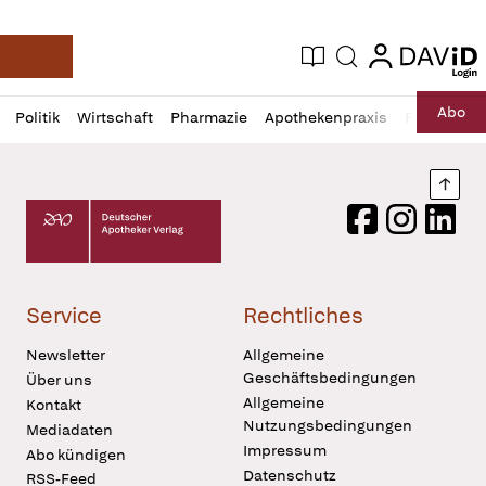
login
login
Aktuelle Ausgabe
Suche
Deutsche Apotheker Zeitung
Profil
Daz
Abo
Politik
Wirtschaft
Pharmazie
Apothekenpraxis
Recht
Sp
öffnen
Pur
Abo
öffnen
Nach
Deutscher Apotheker Verlag Logo
Facebook
Instagram
LinkedI
Service
Rechtliches
Newsletter
Allgemeine
Geschäftsbedingungen
Über uns
Allgemeine
Kontakt
Nutzungsbedingungen
Mediadaten
Impressum
Abo kündigen
Datenschutz
RSS-Feed