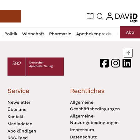
login
login
Aktuelle Ausgabe
Suche
Deutsche Apotheker Zeitung
Profil
Daz
Abo
Politik
Wirtschaft
Pharmazie
Apothekenpraxis
Recht
Sp
öffnen
Pur
Abo
öffnen
Nach
Deutscher Apotheker Verlag Logo
Facebook
Instagram
LinkedI
Service
Rechtliches
Newsletter
Allgemeine
Geschäftsbedingungen
Über uns
Allgemeine
Kontakt
Nutzungsbedingungen
Mediadaten
Impressum
Abo kündigen
Datenschutz
RSS-Feed