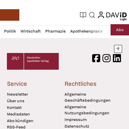
login
login
Aktuelle Ausgabe
Suche
Deutsche Apotheker Zeitung
Profil
Daz
Abo
Politik
Wirtschaft
Pharmazie
Apothekenpraxis
Recht
Sp
öffnen
Pur
Abo
öffnen
Nach
Deutscher Apotheker Verlag Logo
Facebook
Instagram
LinkedI
Service
Rechtliches
Newsletter
Allgemeine
Geschäftsbedingungen
Über uns
Allgemeine
Kontakt
Nutzungsbedingungen
Mediadaten
Impressum
Abo kündigen
Datenschutz
RSS-Feed