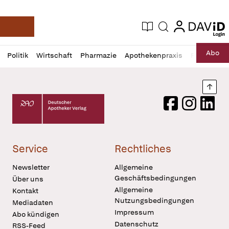
login
login
Aktuelle Ausgabe
Suche
Deutsche Apotheker Zeitung
Profil
Daz
Abo
Politik
Wirtschaft
Pharmazie
Apothekenpraxis
Recht
Sp
öffnen
Pur
Abo
öffnen
Nach
Deutscher Apotheker Verlag Logo
Facebook
Instagram
LinkedI
Service
Rechtliches
Newsletter
Allgemeine
Geschäftsbedingungen
Über uns
Allgemeine
Kontakt
Nutzungsbedingungen
Mediadaten
Impressum
Abo kündigen
Datenschutz
RSS-Feed