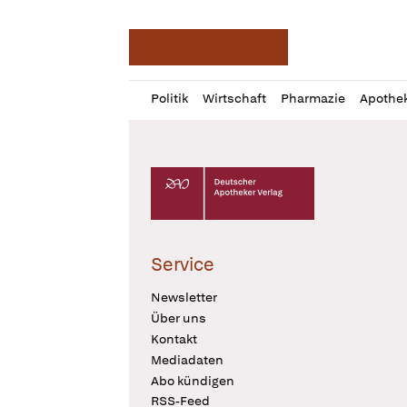
Deutsche Apotheker Ze
Profil
Daz
Politik
Wirtschaft
Pharmazie
Apothe
öffnen
Pur
Abo
öffnen
Deutscher Apotheker Verlag Logo
Service
Newsletter
Über uns
Kontakt
Mediadaten
Abo kündigen
RSS-Feed