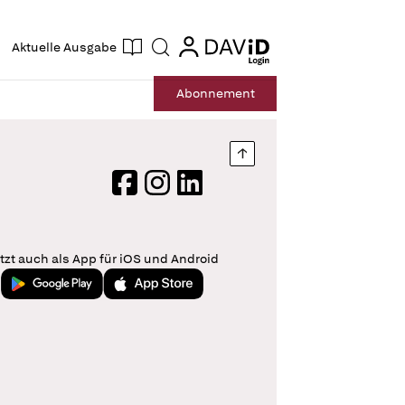
ogin
login
Aktuelle Ausgabe
Suche
Abo
nnement
Nach oben springen
Facebook
Instagram
LinkedIn
tzt auch als App für iOS und Android
Jetzt bei Google Play
Laden im App Store