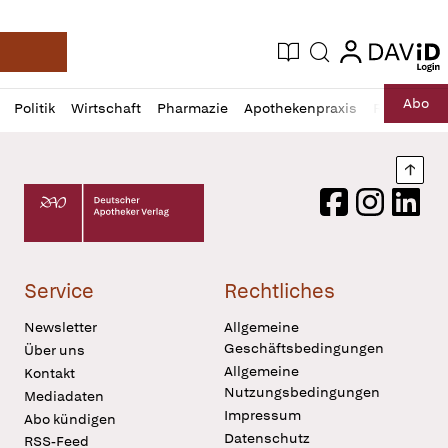
login
login
Aktuelle Ausgabe
Suche
Deutsche Apotheker Zeitung
Profil
Daz
Abo
Politik
Wirtschaft
Pharmazie
Apothekenpraxis
Recht
Sp
öffnen
Pur
Abo
öffnen
Nach
Deutscher Apotheker Verlag Logo
Facebook
Instagram
LinkedI
Service
Rechtliches
Newsletter
Allgemeine
Geschäftsbedingungen
Über uns
Allgemeine
Kontakt
Nutzungsbedingungen
Mediadaten
Impressum
Abo kündigen
Datenschutz
RSS-Feed