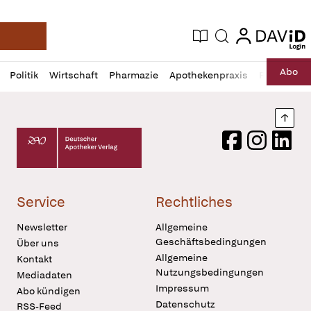
login
login
Aktuelle Ausgabe
Suche
Deutsche Apotheker Zeitung
Profil
Daz
Abo
Politik
Wirtschaft
Pharmazie
Apothekenpraxis
Recht
Sp
öffnen
Pur
Abo
öffnen
Nach
Deutscher Apotheker Verlag Logo
Facebook
Instagram
LinkedI
Service
Rechtliches
Newsletter
Allgemeine
Geschäftsbedingungen
Über uns
Allgemeine
Kontakt
Nutzungsbedingungen
Mediadaten
Impressum
Abo kündigen
Datenschutz
RSS-Feed