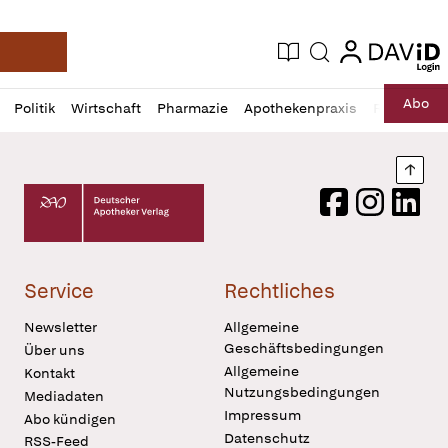
login
login
Aktuelle Ausgabe
Suche
Deutsche Apotheker Zeitung
Profil
Daz
Abo
Politik
Wirtschaft
Pharmazie
Apothekenpraxis
Recht
Sp
öffnen
Pur
Abo
öffnen
Nach
Deutscher Apotheker Verlag Logo
Facebook
Instagram
LinkedI
Service
Rechtliches
Newsletter
Allgemeine
Geschäftsbedingungen
Über uns
Allgemeine
Kontakt
Nutzungsbedingungen
Mediadaten
Impressum
Abo kündigen
Datenschutz
RSS-Feed